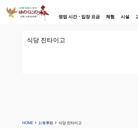
영업 시간・입장 요금
체험
시설
식당 진타이고
HOME
お食事処
식당 진타이고