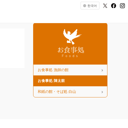
한국어
お食事処 漁師の館
お食事処 陣太鼓
和紙の館・そば処 白山