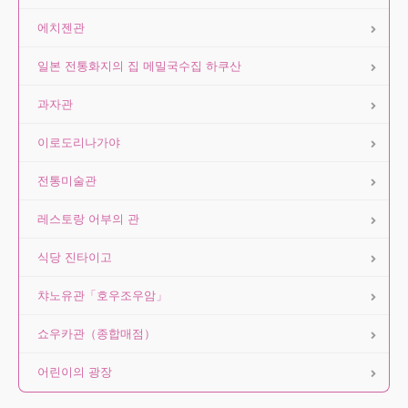
에치젠관
일본 전통화지의 집 메밀국수집 하쿠산
과자관
이로도리나가야
전통미술관
레스토랑 어부의 관
식당 진타이고
챠노유관「호우조우암」
쇼우카관（종합매점）
어린이의 광장