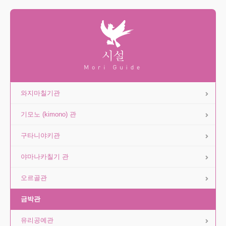
와지마칠기관
기모노 (kimono) 관
구타니야키관
야마나카칠기 관
오르골관
금박관
유리공예관