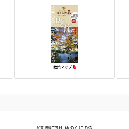
散策マップ
ゆのくにの森
加賀 伝統工芸村