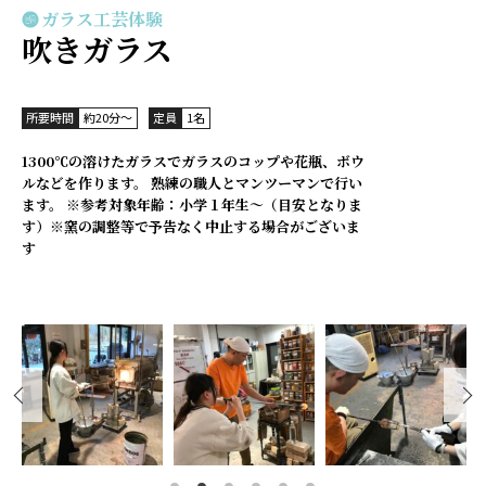
ガラス工芸体験
吹きガラス
所要時間
約20分～
定員
1名
1300℃の溶けたガラスでガラスのコップや花瓶、ボウ
ルなどを作ります。 熟練の職人とマンツーマンで行い
ます。 ※参考対象年齢：小学１年生～（目安となりま
す）※窯の調整等で予告なく中止する場合がございま
す